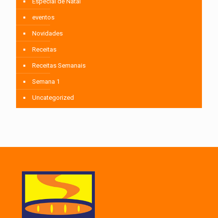
Especial de Natal
eventos
Novidades
Receitas
Receitas Semanais
Semana 1
Uncategorized