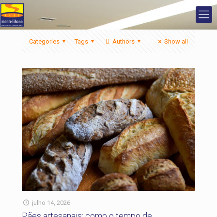
Categories
Tags
Authors
Show all
julho 14, 2026
Pães artesanais: como o tempo de