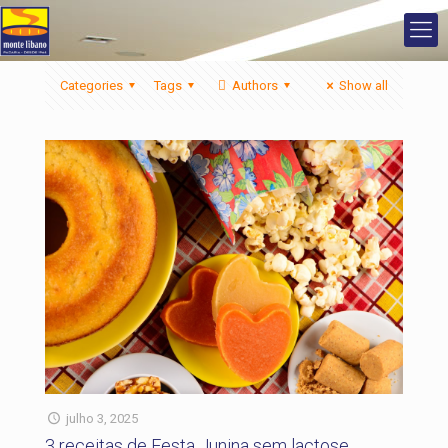
Categories
Tags
Authors
Show all
julho 3, 2025
3 receitas de Festa Junina sem lactose