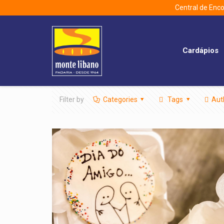
Central de En
Cardápios
Filter by
Categories
Tags
Aut