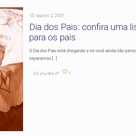
agosto 2, 2021
Dia dos Pais: confira uma l
para os pais
O Dia dos Pais está chegando e se você ainda não penso
separamos
[…]
Do you like it?
1