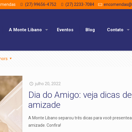
comendas
(27) 99656-4752
(27) 2233-7084
encomendas@m
A Monte Libano
Eventos
Blog
Contato
hors
julho 20, 2022
Dia do Amigo: veja dicas de
amizade
A Monte Libano separou três dicas para você presente
amizade. Confira!