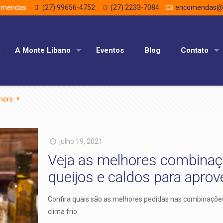
comendas
(27) 99656-4752
(27) 2233-7084
encomendas@m
A Monte Libano
Eventos
Blog
Contato
hors
julho 19, 2021
Veja as melhores combinaç
queijos e caldos para aprove
Confira quais são as melhores pedidas nas combinações 
clima frio.