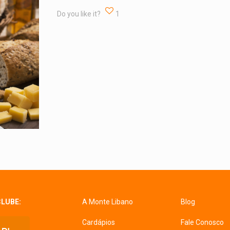
Do you like it?
1
CLUBE:
A Monte Libano
Blog
Cardápios
Fale Conosco