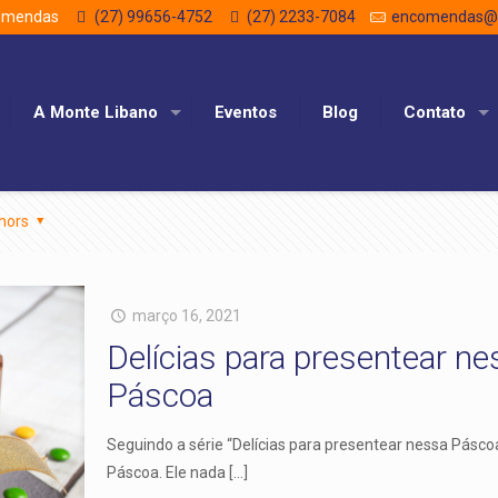
comendas
(27) 99656-4752
(27) 2233-7084
encomendas@m
A Monte Libano
Eventos
Blog
Contato
hors
março 16, 2021
Delícias para presentear n
Páscoa
Seguindo a série “Delícias para presentear nessa Pásco
Páscoa. Ele nada
[…]