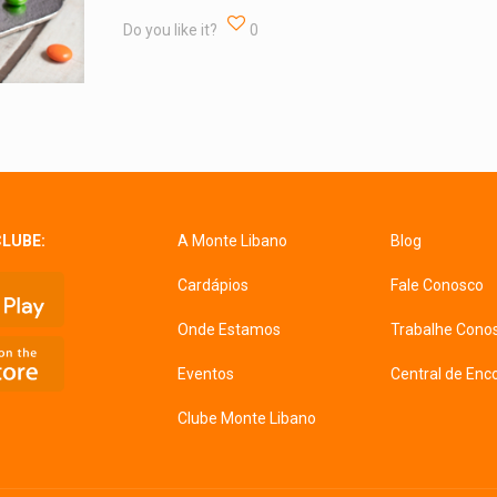
Do you like it?
0
CLUBE:
A Monte Libano
Blog
Cardápios
Fale Conosco
Onde Estamos
Trabalhe Cono
Eventos
Central de En
Clube Monte Libano