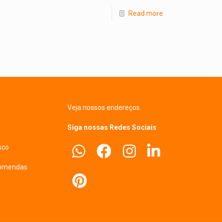
Read more
Veja nossos endereços.
Siga nossas Redes Sociais
sco
comendas