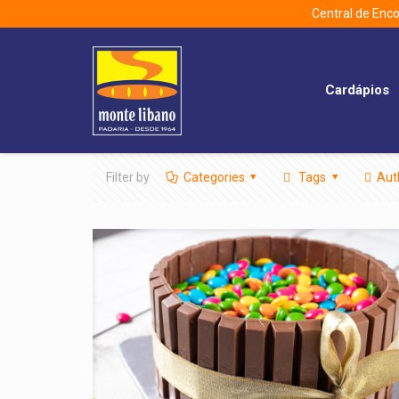
Central de En
Cardápios
Filter by
Categories
Tags
Aut