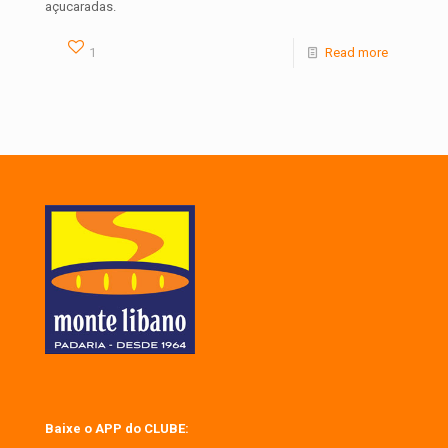
açucaradas.
1
Read more
Baixe o APP do CLUBE: