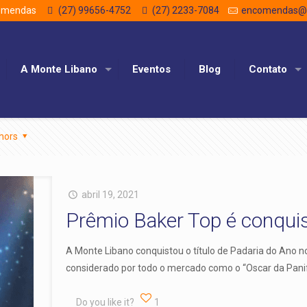
comendas
(27) 99656-4752
(27) 2233-7084
encomendas@m
A Monte Libano
Eventos
Blog
Contato
hors
abril 19, 2021
Prêmio Baker Top é conqui
A Monte Libano conquistou o título de Padaria do Ano
considerado por todo o mercado como o “Oscar da Panif
Do you like it?
1