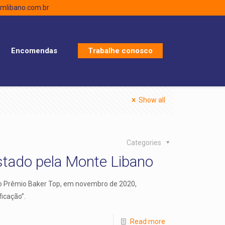
libano.com.br
Encomendas
Trabalhe conosco
Show all
Categories
stado pela Monte Libano
 no Prêmio Baker Top, em novembro de 2020,
icação”.
Read more