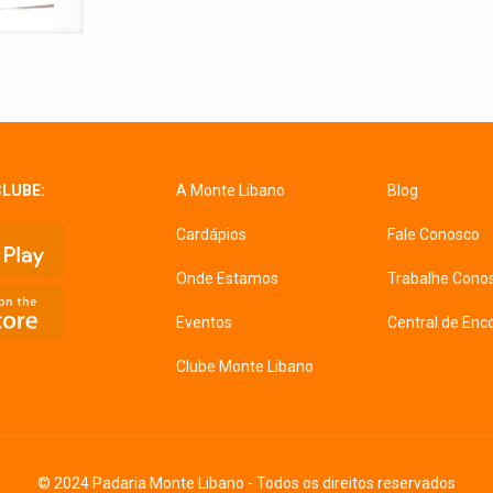
CLUBE:
A Monte Libano
Blog
Cardápios
Fale Conosco
Onde Estamos
Trabalhe Cono
Eventos
Central de En
Clube Monte Libano
© 2024 Padaria Monte Libano - Todos os direitos reservados