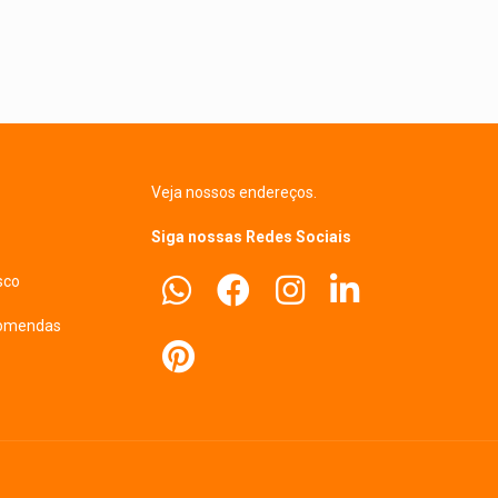
Veja nossos endereços.
Siga nossas Redes Sociais
sco
comendas